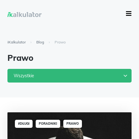
iKalkulator
›
Blog
›
Prawo
Prawo
Wszystkie
#DŁUGI
PORADNIKI
PRAWO