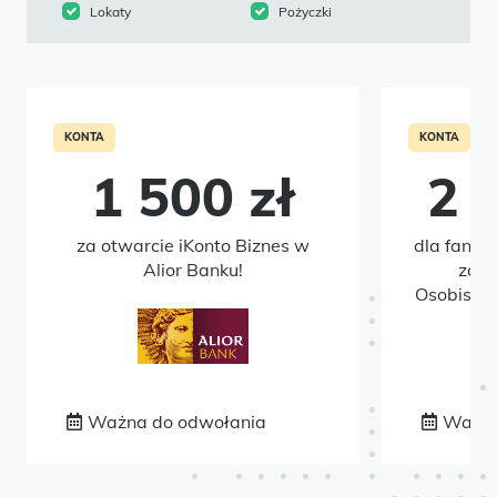
Lokaty
Pożyczki
KONTA
KONTA
1 500 zł
2 
za otwarcie iKonto Biznes w
dla fanów
Alior Banku!
zało
Osobisteg
Ważna do odwołania
Ważna