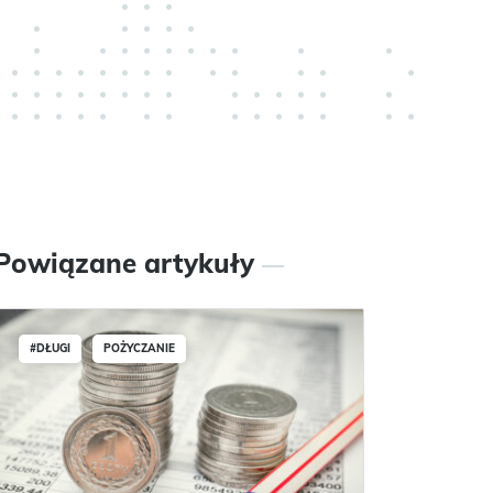
Powiązane artykuły
#DŁUGI
POŻYCZANIE