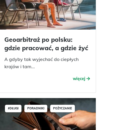
Geoarbitraż po polsku:
gdzie pracować, a gdzie żyć
A gdyby tak wyjechać do ciepłych
krajów i tam...
więcej
#DŁUGI
PORADNIKI
POŻYCZANIE