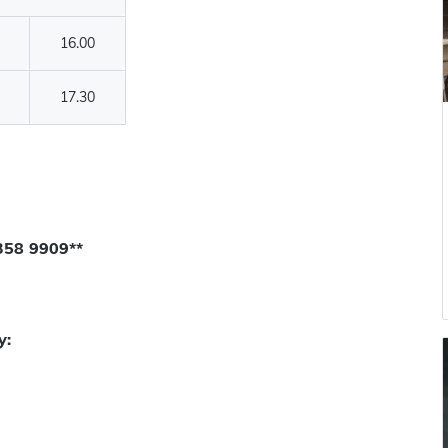
16.00
17.30
358 9909**
y: