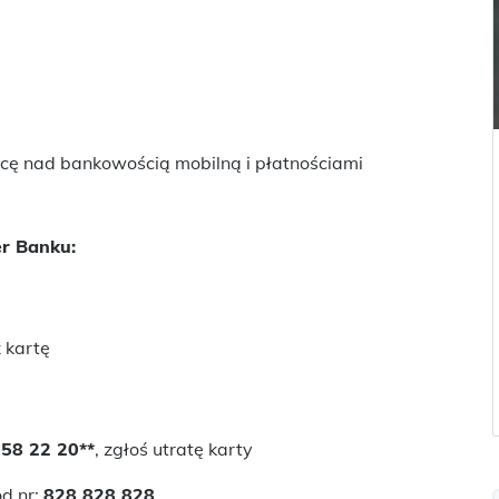
cę nad bankowością mobilną i płatnościami
r Banku:
 kartę
58 22 20**
, zgłoś utratę karty
od nr:
828 828 828