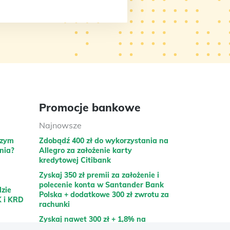
Promocje bankowe
Najnowsze
szym
Zdobądź 400 zł do wykorzystania na
nia?
Allegro za założenie karty
kredytowej Citibank
Zyskaj 350 zł premii za założenie i
polecenie konta w Santander Bank
dzie
Polska + dodatkowe 300 zł zwrotu za
K i KRD
rachunki
Zyskaj nawet 300 zł + 1,8% na
rachunku Moje cele za otwarcie