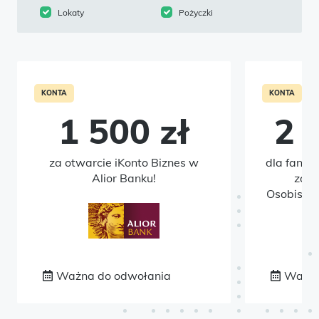
Lokaty
Pożyczki
KONTA
KONTA
1 500 zł
2 
za otwarcie iKonto Biznes w
dla fanów
Alior Banku!
zało
Osobisteg
Ważna do odwołania
Ważna