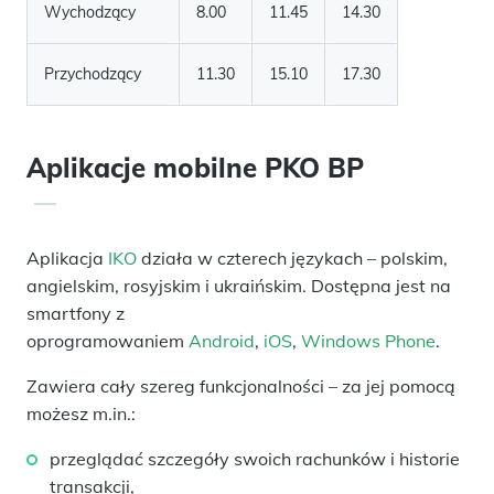
Wychodzący
8.00
11.45
14.30
Przychodzący
11.30
15.10
17.30
Aplikacje mobilne PKO BP
Aplikacja
IKO
działa w czterech językach
–
polskim,
angielskim, rosyjskim i ukraińskim. Dostępna jest na
smartfony z
oprogramowaniem
Android
,
iOS
,
Windows Phone
.
Zawiera cały szereg funkcjonalności – za jej pomocą
możesz
m.in
.:
przeglądać szczegóły swoich rachunków i historie
transakcji,