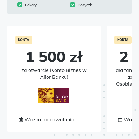
Lokaty
Pożyczki
KONTA
KONTA
1 500 zł
2 
za otwarcie iKonto Biznes w
dla fanów
Alior Banku!
zało
Osobisteg
Ważna do odwołania
Ważna