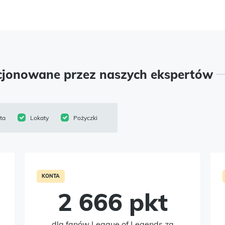
cjonowane przez naszych ekspertów
ta
Lokaty
Pożyczki
KONTA
2 666 pkt
dla fanów League of Legends za