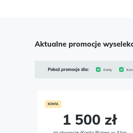
Aktualne promocje wyselek
Pokaż promocje dla:
Karty
Kon
KONTA
1 500 zł
za otwarcie iKonto Biznes w Alior