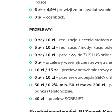
Polsce,
6 zł + 4,9%
prowizji za przewalutowanie
0 zł
− cashback.
PRZELEWY:
0 zł / 10 zł
– realizacja zlecenia stałego o
5 zł / 10 zł
– realizacja / modyfikacja pol
0 zł / 10 zł
– przelewy do ZUS i US online 
0 zł
– przelewy wewnętrzne i zewnętrzne
10 zł / 15 zł
– przelew natychmiastowy onl
0 zł / 10 zł
– przelew europejski SEPA onli
50 zł / 0,2%, min. 50 zł maks. 200 zł
– p
banku i telefonicznie,
40 zł
− przelew SORBNET.
Funkcjonalności BIZnest Ko