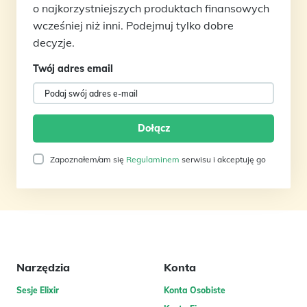
o najkorzystniejszych produktach finansowych
wcześniej niż inni. Podejmuj tylko dobre
decyzje.
Twój adres email
Zapoznałem/am się
Regulaminem
serwisu i akceptuję go
Narzędzia
Konta
Sesje Elixir
Konta Osobiste