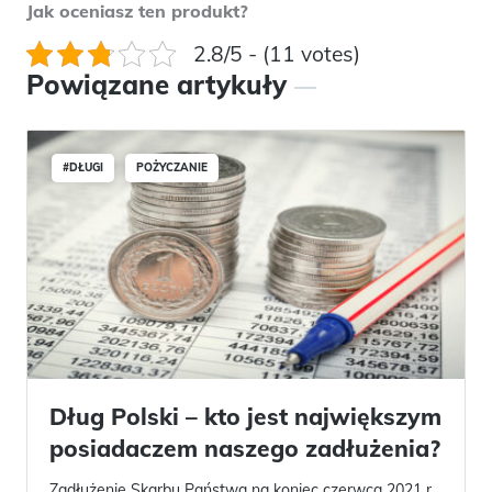
Jak oceniasz ten produkt?
2.8/5 - (11 votes)
Powiązane artykuły
#DŁUGI
POŻYCZANIE
Dług Polski – kto jest największym
posiadaczem naszego zadłużenia?
Zadłużenie Skarbu Państwa na koniec czerwca 2021 r.