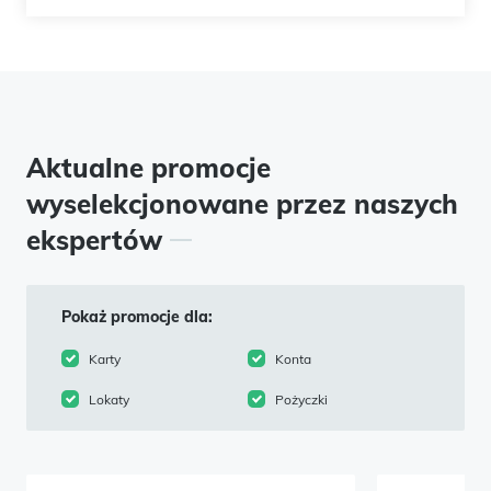
Aktualne promocje
wyselekcjonowane przez naszych
ekspertów
Pokaż promocje dla:
Karty
Konta
Lokaty
Pożyczki