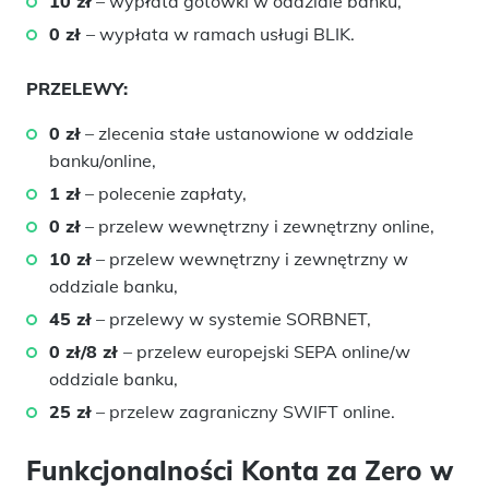
10 zł
– wypłata gotówki w oddziale banku,
0 zł
– wypłata w ramach usługi BLIK.
PRZELEWY:
0 zł
– zlecenia stałe ustanowione w oddziale
banku/online,
1 zł
– polecenie zapłaty,
0 zł
– przelew wewnętrzny i zewnętrzny online,
10 zł
– przelew wewnętrzny i zewnętrzny w
oddziale banku,
45 zł
– przelewy w systemie SORBNET,
0 zł/8 zł
– przelew europejski SEPA online/w
oddziale banku,
25 zł
– przelew zagraniczny SWIFT online.
Funkcjonalności Konta za Zero w