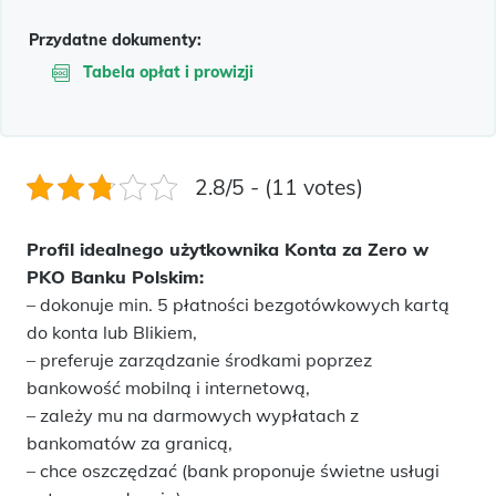
Przydatne dokumenty:
Tabela opłat i prowizji
2.8/5 - (11 votes)
Profil idealnego użytkownika Konta za Zero w
PKO Banku Polskim:
– dokonuje min. 5 płatności bezgotówkowych kartą
do konta lub Blikiem,
– preferuje zarządzanie środkami poprzez
bankowość mobilną i internetową,
– zależy mu na darmowych wypłatach z
bankomatów za granicą,
– chce oszczędzać (bank proponuje świetne usługi