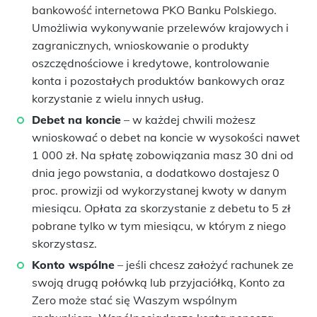
bankowość internetowa PKO Banku Polskiego.
Umożliwia wykonywanie przelewów krajowych i
zagranicznych, wnioskowanie o produkty
oszczędnościowe i kredytowe, kontrolowanie
konta i pozostałych produktów bankowych oraz
korzystanie z wielu innych usług.
Debet na koncie
– w każdej chwili możesz
wnioskować o debet na koncie w wysokości nawet
1 000 zł. Na spłatę zobowiązania masz 30 dni od
dnia jego powstania, a dodatkowo dostajesz 0
proc. prowizji od wykorzystanej kwoty w danym
miesiącu. Opłata za skorzystanie z debetu to 5 zł
pobrane tylko w tym miesiącu, w którym z niego
skorzystasz.
Konto wspólne
– jeśli chcesz założyć rachunek ze
swoją drugą połówką lub przyjaciółką, Konto za
Zero może stać się Waszym wspólnym