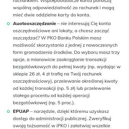
rachunkiem. Współposiadacze konta ponoszą
wspólną odpowiedzialność za rachunek i mogą
mieć dwie oddzielne karty do konta.
Auotooszczędzanie
– nie interesują Cię konta
oszczędnościowe ani lokaty, a chcesz zacząć
oszczędzać? W PKO Banku Polskim masz
możliwość skorzystania z jednej z nowoczesnych
form gromadzenia środków. Do wyboru masz trzy
opcje, a mianowicie zaokrąglanie transakcji
bezgotówkowych do pełnej kwoty (np. wydając w
sklepie 26 zł, 4 zł trafią na Twój rachunek
oszczędnościowy), przelewanie określonej kwoty
od każdej transakcji (np. 5 zł) lub przelewanie
stałego procentu od każdej operacji
bezgotówkowej (np. 5 proc.).
EPUAP
– narzędzie, dzięki któremu uzyskasz
dostęp do administracji publicznej. Zweryfikuj
swoją tożsamość w iPKO i załatwiaj wszelkie