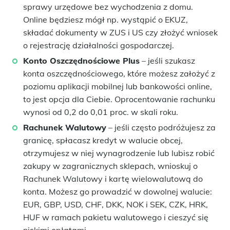
sprawy urzędowe bez wychodzenia z domu.
Online będziesz mógł np. wystąpić o EKUZ,
składać dokumenty w ZUS i US czy złożyć wniosek
o rejestrację działalności gospodarczej.
Konto Oszczędnościowe Plus
– jeśli szukasz
konta oszczędnościowego, które możesz założyć z
poziomu aplikacji mobilnej lub bankowości online,
to jest opcja dla Ciebie. Oprocentowanie rachunku
wynosi od 0,2 do 0,01 proc. w skali roku.
Rachunek Walutowy
– jeśli często podróżujesz za
granicę, spłacasz kredyt w walucie obcej,
otrzymujesz w niej wynagrodzenie lub lubisz robić
zakupy w zagranicznych sklepach, wnioskuj o
Rachunek Walutowy i kartę wielowalutową do
konta. Możesz go prowadzić w dowolnej walucie:
EUR, GBP, USD, CHF, DKK, NOK i SEK, CZK, HRK,
HUF w ramach pakietu walutowego i cieszyć się