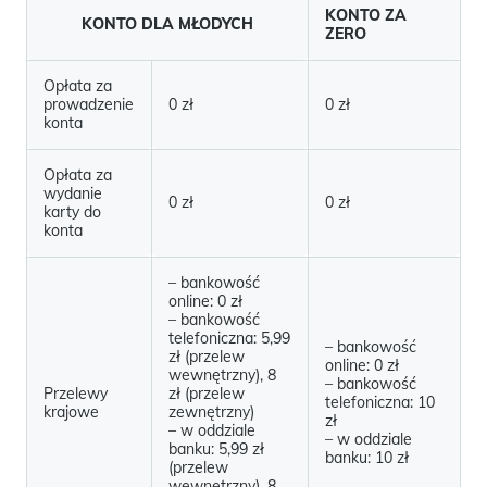
KONTO ZA
KONTO DLA MŁODYCH
ZERO
Opłata za
prowadzenie
0 zł
0 zł
konta
Opłata za
wydanie
0 zł
0 zł
karty do
konta
– bankowość
online: 0 zł
– bankowość
telefoniczna: 5,99
– bankowość
zł (przelew
online: 0 zł
wewnętrzny), 8
– bankowość
Przelewy
zł (przelew
telefoniczna: 10
krajowe
zewnętrzny)
zł
– w oddziale
– w oddziale
banku: 5,99 zł
banku: 10 zł
(przelew
wewnętrzny), 8