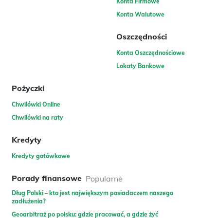
Konta Firmowe
Konta Walutowe
Oszczędności
Konta Oszczędnościowe
Lokaty Bankowe
Pożyczki
Chwilówki Online
Chwilówki na raty
Kredyty
Kredyty gotówkowe
Porady finansowe
Popularne
Dług Polski – kto jest największym posiadaczem naszego
zadłużenia?
Geoarbitraż po polsku: gdzie pracować, a gdzie żyć