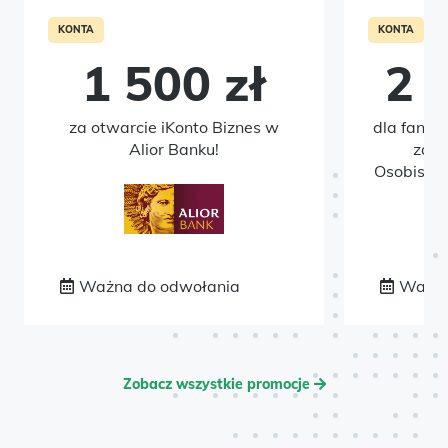
KONTA
KONTA
1 500 zł
2 
za otwarcie iKonto Biznes w
dla fanów
Alior Banku!
zało
Osobisteg
Ważna do odwołania
Ważna
Zobacz wszystkie promocje