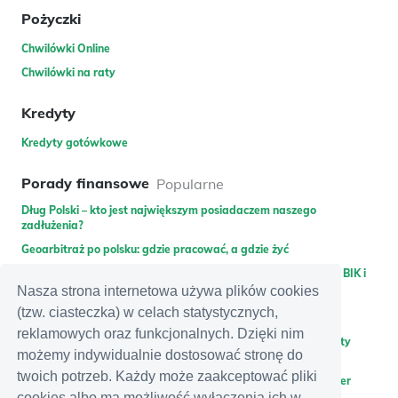
Pożyczki
Chwilówki Online
Chwilówki na raty
Kredyty
Kredyty gotówkowe
Porady finansowe
Popularne
Dług Polski – kto jest największym posiadaczem naszego
zadłużenia?
Geoarbitraż po polsku: gdzie pracować, a gdzie żyć
Pożyczka dla zadłużonych – gdzie pożyczyć bez weryfikacji w BIK i
KRD lub bez gwaranta?
Nasza strona internetowa używa plików cookies
(tzw. ciasteczka) w celach statystycznych,
Promocje bankowe
Najnowsze
reklamowych oraz funkcjonalnych. Dzięki nim
Zdobądź 400 zł do wykorzystania na Allegro za założenie karty
możemy indywidualnie dostosować stronę do
kredytowej Citibank
twoich potrzeb. Każdy może zaakceptować pliki
Zyskaj 350 zł premii za założenie i polecenie konta w Santander
Bank Polska + dodatkowe 300 zł zwrotu za rachunki
cookies albo ma możliwość wyłączenia ich w