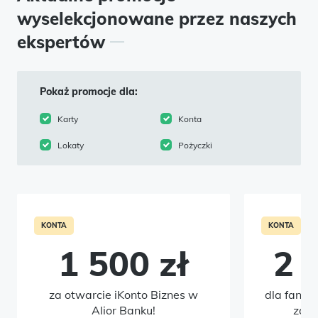
wyselekcjonowane przez naszych
ekspertów
Pokaż promocje dla:
Karty
Konta
Lokaty
Pożyczki
KONTA
KONTA
1 500 zł
2 
za otwarcie iKonto Biznes w
dla fanów
Alior Banku!
zało