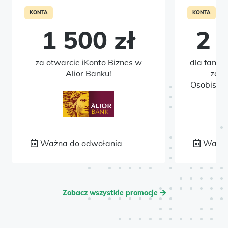
KONTA
KONTA
1 500 zł
2 
za otwarcie iKonto Biznes w
dla fanów
Alior Banku!
zało
Osobisteg
Ważna do odwołania
Ważna
Zobacz wszystkie promocje