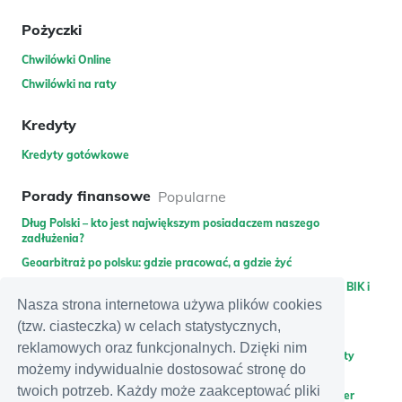
Pożyczki
Chwilówki Online
Chwilówki na raty
Kredyty
Kredyty gotówkowe
Porady finansowe
Popularne
Dług Polski – kto jest największym posiadaczem naszego
zadłużenia?
Geoarbitraż po polsku: gdzie pracować, a gdzie żyć
Pożyczka dla zadłużonych – gdzie pożyczyć bez weryfikacji w BIK i
KRD lub bez gwaranta?
Nasza strona internetowa używa plików cookies
(tzw. ciasteczka) w celach statystycznych,
Promocje bankowe
Najnowsze
reklamowych oraz funkcjonalnych. Dzięki nim
Zdobądź 400 zł do wykorzystania na Allegro za założenie karty
możemy indywidualnie dostosować stronę do
kredytowej Citibank
twoich potrzeb. Każdy może zaakceptować pliki
Zyskaj 350 zł premii za założenie i polecenie konta w Santander