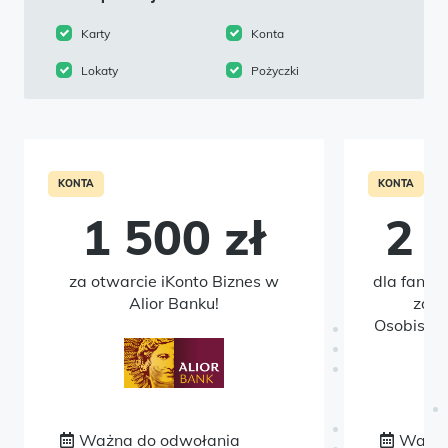
Karty
Konta
Lokaty
Pożyczki
KONTA
KONTA
1 500 zł
2 
za otwarcie iKonto Biznes w
dla fanów
Alior Banku!
zało
Osobisteg
Ważna do odwołania
Ważna