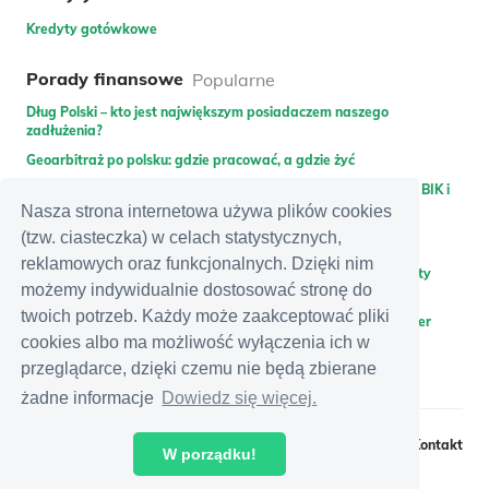
Kredyty gotówkowe
Porady finansowe
Popularne
Dług Polski – kto jest największym posiadaczem naszego
zadłużenia?
Geoarbitraż po polsku: gdzie pracować, a gdzie żyć
Pożyczka dla zadłużonych – gdzie pożyczyć bez weryfikacji w BIK i
KRD lub bez gwaranta?
Nasza strona internetowa używa plików cookies
(tzw. ciasteczka) w celach statystycznych,
Promocje bankowe
Najnowsze
reklamowych oraz funkcjonalnych. Dzięki nim
Zdobądź 400 zł do wykorzystania na Allegro za założenie karty
możemy indywidualnie dostosować stronę do
kredytowej Citibank
twoich potrzeb. Każdy może zaakceptować pliki
Zyskaj 350 zł premii za założenie i polecenie konta w Santander
Bank Polska + dodatkowe 300 zł zwrotu za rachunki
cookies albo ma możliwość wyłączenia ich w
przeglądarce, dzięki czemu nie będą zbierane
Zyskaj nawet 300 zł + 1,8% na rachunku Moje cele za otwarcie
eKonta osobistego w mBanku
żadne informacje
Dowiedz się więcej.
Regulamin
Polityka prywatności
Kontakt
W porządku!
© iKalkulator - 2026