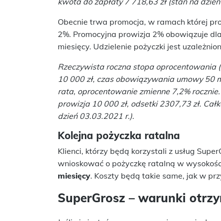
kwota do zapłaty 7 718,63 zł (stan na dzień
Obecnie trwa promocja, w ramach której pro
2%. Promocyjna prowizja 2% obowiązuje dla
miesięcy. Udzielenie pożyczki jest uzależni
Rzeczywista roczna stopa oprocentowania (
10 000 zł, czas obowiązywania umowy 50 mi
rata, oprocentowanie zmienne 7,2% rocznie. 
prowizja 10 000 zł, odsetki 2307,73 zł. Cał
dzień 03.03.2021 r.).
Kolejna pożyczka ratalna
Klienci, którzy będą korzystali z usług Super
wnioskować o pożyczkę ratalną w wysokośc
miesięcy
. Koszty będą takie same, jak w prz
SuperGrosz – warunki otrz