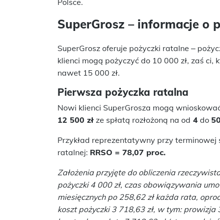
Polsce.
SuperGrosz – informacje o 
SuperGrosz oferuje pożyczki ratalne ‒ poży
klienci mogą pożyczyć do 10 000 zł, zaś ci, k
nawet 15 000 zł.
Pierwsza pożyczka ratalna
Nowi klienci SuperGrosza mogą wnioskować
12 500 zł
ze spłatą rozłożoną na od
4
do
50
Przykład reprezentatywny przy terminowej s
ratalnej:
RRSO = 78,07 proc.
Założenia przyjęte do obliczenia rzeczywis
pożyczki 4 000 zł, czas obowiązywania umo
miesięcznych po 258,62 zł każda rata, opro
koszt pożyczki 3 718,63 zł, w tym: prowizja 