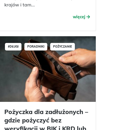
krajów i tam...
więcej
#DŁUGI
PORADNIKI
POŻYCZANIE
Pożyczka dla zadłużonych –
gdzie pożyczyć bez
weryfikacji w BIK i KRD lub