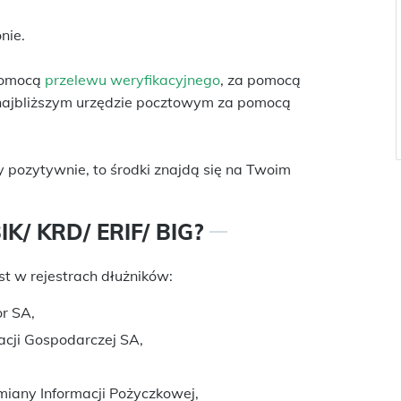
nie.
 pomocą
przelewu weryfikacyjnego
, za pomocą
 najbliższym urzędzie pocztowym za pomocą
y pozytywnie, to środki znajdą się na Twoim
K/ KRD/ ERIF/ BIG?
st w rejestrach dłużników:
or SA,
acji Gospodarczej SA,
iany Informacji Pożyczkowej,