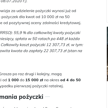
 08.07.2020 r.).
wizja za udzielenie pożyczki wynosi już od
 pożyczek dla kwot od 10 000 zł na 50
one od pozytywnej oceny zdolności kredytowej.
RRSO): 55,9 % dla całkowitej kwoty pożyczki
esięcy, spłata w 50 ratach po 448 zł każda
Całkowity koszt pożyczki 12 307,73 zł, w tym:
kowita kwota do zapłaty 22 307,73 zł (stan na
Grosza po raz drugi i kolejny, mogą
i od
1 000
do
15 000 zł
na okres
od 4 do 50
ypadku pierwszej pożyczki ratalnej.
ymania pożyczki