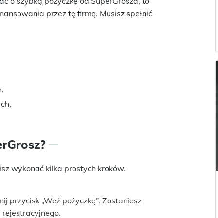
wać o szybką pożyczkę od SuperGrosza, to
nansowania przez tę firmę. Musisz spełnić
,
ch,
erGrosz?
sz wykonać kilka prostych kroków.
nij przycisk „Weź pożyczkę”. Zostaniesz
 rejestracyjnego.