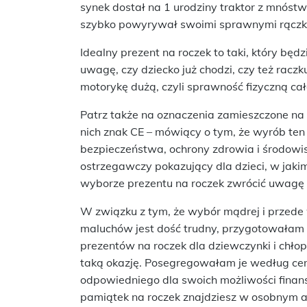
synek dostał na 1 urodziny traktor z mnóst
szybko powyrywał swoimi sprawnymi rączkam
Idealny prezent na roczek to taki, który b
uwagę, czy dziecko już chodzi, czy też raczk
motorykę dużą, czyli sprawność fizyczną ca
Patrz także na oznaczenia zamieszczone na
nich znak CE – mówiący o tym, że wyrób t
bezpieczeństwa, ochrony zdrowia i środowis
ostrzegawczy pokazujący dla dzieci, w jaki
wyborze prezentu na roczek zwrócić uwagę t
W związku z tym, że wybór mądrej i przede
maluchów jest dość trudny, przygotowałam
prezentów na roczek dla dziewczynki i chło
taką okazję. Posegregowałam je według cen
odpowiedniego dla swoich możliwości finan
pamiątek na roczek znajdziesz w osobnym a