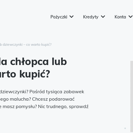
Pożyczki
Kredyty
Konta
b dziewczynki – co warto kupić?
la chłopca lub
rto kupić?
 dziewczynki? Pośród tysiąca zabawek
akiego malucha? Chcesz podarować
ie masz pomysłu? Nic trudnego, sprawdź