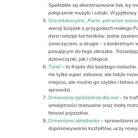
Spektakle są skonstruowane tak, by mó
połączenie muzyki i sztuki. Wyjątkowy 
Gra edukacyjna „Pucio. pierwsze zaba
wersji książek o przygodach małego P
dwa rodzaje kartoników: jedne zawier
zwierzęciem, a drugie – z konkretny
pasującym do tego obrazka. Rozwijają
dziewczynki, jak i chłopca.
Tunel
– to frajda dla każdego malucha. 
nie tylko super zabawa, ale także rozw
miejsca, ale można go szybko i łatwo z
sprawdzi.
Drewniana zjeżdżalnia dla aut
– to tra
umiejętności manualne oraz małą mot
fanowi pojazdów.
Drewniana układanka
– sprawdzona z
dopasowywania kształtów, uczy nowyc