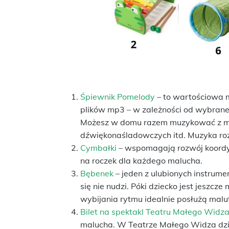
Śpiewnik Pomelody
– to wartościowa m
plików mp3 – w zależności od wybranej
Możesz w domu razem muzykować z m
dźwiękonaśladowczych itd. Muzyka rozw
Cymbałki
– wspomagają rozwój koordyn
na roczek dla każdego malucha.
Bębenek
– jeden z ulubionych instrum
się nie nudzi. Póki dziecko jest jeszcz
wybijania rytmu idealnie posłużą malut
Bilet na spektakl Teatru Małego Widz
malucha. W Teatrze Małego Widza dzi