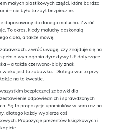
wem małych plastikowych części, które bardzo
i – nie było to zbyt bezpieczne.
ędzie dopasowany do danego malucha. Zwróć
uje. To okres, kiedy maluchy doskonalą
łego ciała, a także mowę.
 zabawkach. Zwróć uwagę, czy znajduje się na
en spełnia wymagania dyrektywy UE dotyczące
ka – a także czerwono-biały znak
m wieku jest to zabawka.
Dlatego warto przy
akże na te kwestie.
 wszystkim bezpiecznej zabawki dla
 zestawienie odpowiednich i sprawdzonych
pca. Są to propozycje upominków w sam raz na
y, dlatego każdy wybierze coś
sowych. Propozycje prezentów książkowych i
kapicie.