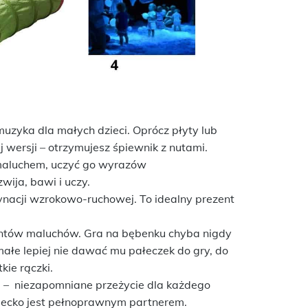
uzyka dla małych dzieci. Oprócz płyty lub
 wersji – otrzymujesz śpiewnik z nutami.
aluchem, uczyć go wyrazów
ija, bawi i uczy.
acji wzrokowo-ruchowej. To idealny prezent
entów maluchów. Gra na bębenku chyba nigdy
e małe lepiej nie dawać mu pałeczek do gry, do
kie rączki.
a
– niezapomniane przeżycie dla każdego
ecko jest pełnoprawnym partnerem.