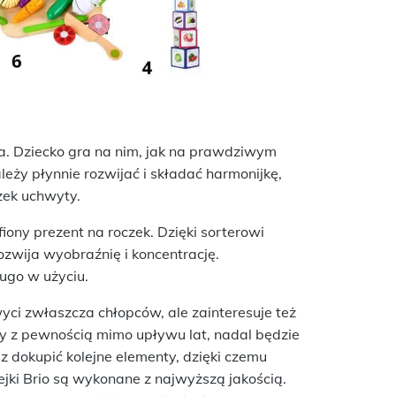
ka. Dziecko gra na nim, jak na prawdziwym
eży płynnie rozwijać i składać harmonijkę,
zek uchwyty.
fiony prezent na roczek. Dzięki sorterowi
rozwija wyobraźnię i koncentrację.
ugo w użyciu.
yci zwłaszcza chłopców, ale zainteresuje też
óry z pewnością mimo upływu lat, nadal będzie
 dokupić kolejne elementy, dzięki czemu
jki Brio są wykonane z najwyższą jakością.