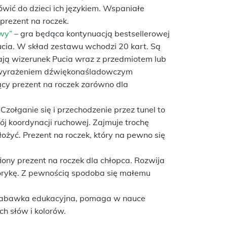
wić do dzieci ich językiem. Wspaniałe
prezent na roczek.
wy”
– gra będąca kontynuacją bestsellerowej
ucia. W skład zestawu wchodzi 20 kart. Są
ają wizerunek Pucia wraz z przedmiotem lub
m wyrażeniem dźwiękonaśladowczym
cy prezent na roczek zarówno dla
Czołganie się i przechodzenie przez tunel to
ój koordynacji ruchowej. Zajmuje trochę
łożyć. Prezent na roczek, który na pewno się
fiony prezent na roczek dla chłopca. Rozwija
orykę. Z pewnością spodoba się małemu
abawka edukacyjna, pomaga w nauce
h słów i kolorów.