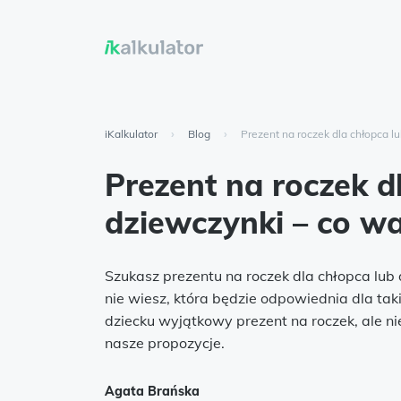
iKalkulator
›
Blog
›
Prezent na roczek dla chłopca lu
Prezent na roczek d
dziewczynki – co wa
Szukasz prezentu na roczek dla chłopca lub
nie wiesz, która będzie odpowiednia dla t
dziecku wyjątkowy prezent na roczek, ale n
nasze propozycje.
Agata Brańska