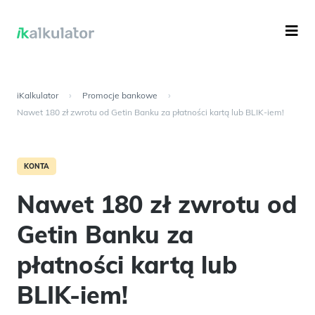
iKalkulator
›
Promocje bankowe
›
Nawet 180 zł zwrotu od Getin Banku za płatności kartą lub BLIK-iem!
KONTA
Nawet 180 zł zwrotu od
Getin Banku za
płatności kartą lub
BLIK-iem!