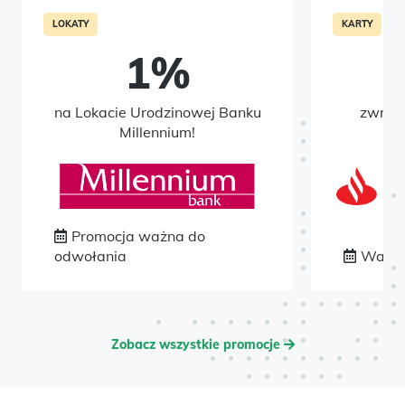
LOKATY
KARTY
1%
7
na Lokacie Urodzinowej Banku
zwrotu
Millennium!
k
Promocja ważna do
odwołania
Ważna
Zobacz wszystkie promocje