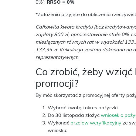
0%”:
RRSO = 0%
*Założenia przyjęte do obliczenia rzeczywis
Całkowita kwota kredytu (bez kredytowanyc
zapłaty 800 zł, oprocentowanie stałe 0%, cał
miesięcznych równych rat w wysokości 133
133,35 zł. Kalkulacja została dokonana na d
reprezentatywnym.
Co zrobić, żeby wziąć
promocji?
By móc skorzystać z promocyjnej oferty poży
Wybrać kwotę i okres pożyczki.
Do 30 listopada złożyć
wniosek o poży
Wykonać
przelew weryfikacyjny
ze sw
wniosku.