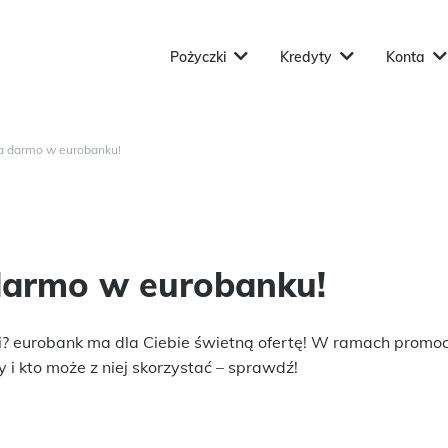
Pożyczki
Kredyty
Konta
za darmo w eurobanku!
 darmo w eurobanku!
ki? eurobank ma dla Ciebie świetną ofertę! W ramach promo
y i kto może z niej skorzystać – sprawdź!