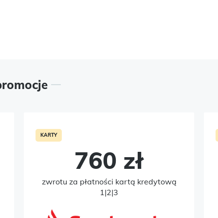
promocje
KARTY
760 zł
zwrotu za płatności kartą kredytową
1|2|3