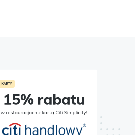
KARTY
KARTY
15% rabatu
C
w restauracjach z kartą Citi Simplicity!
za płat