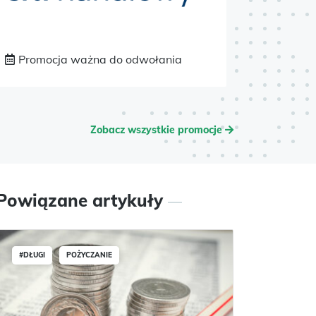
Promocja ważna do odwołania
Ważna
Zobacz wszystkie promocje
Powiązane artykuły
#DŁUGI
POŻYCZANIE