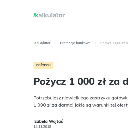
iKalkulator
›
Promocje bankowe
›
Pożycz 1 000 zł 
POŻYCZKI
Pożycz 1 000 zł za
Potrzebujesz niewielkiego zastrzyku gotów
1 000 zł za darmo! Jakie są warunki tej ofert
Izabela Wojtaś
14.11.2018