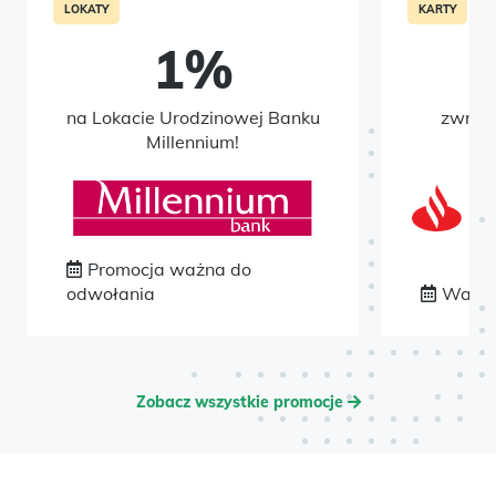
LOKATY
KARTY
1%
7
na Lokacie Urodzinowej Banku
zwrotu
Millennium!
k
Promocja ważna do
odwołania
Ważna
Zobacz wszystkie promocje