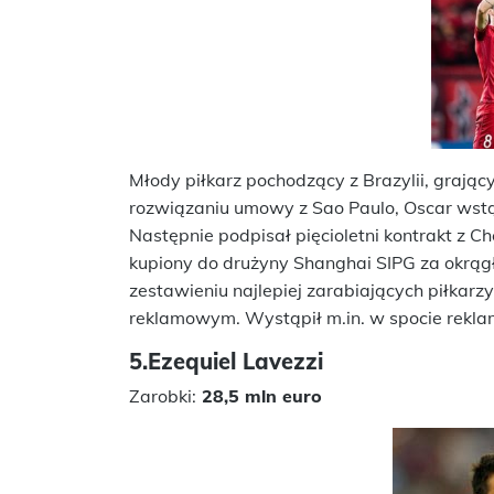
Młody piłkarz pochodzący z Brazylii, grają
rozwiązaniu umowy z Sao Paulo, Oscar wstąp
Następnie podpisał pięcioletni kontrakt z C
kupiony do drużyny Shanghai SIPG za okrągł
zestawieniu najlepiej zarabiających piłkar
reklamowym. Wystąpił m.in. w spocie rek
5.Ezequiel Lavezzi
Zarobki:
28,5 mln euro