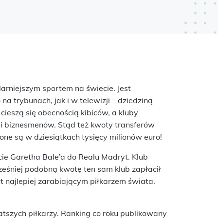
ularniejszym sportem na świecie. Jest
a trybunach, jak i w telewizji – dziedziną
cieszą się obecnością kibiców, a kluby
w i biznesmenów. Stąd też kwoty transferów
zone są w dziesiątkach tysięcy milionów euro!
ie Garetha Bale’a do Realu Madryt. Klub
cześniej podobną kwotę ten sam klub zapłacił
st najlepiej zarabiającym piłkarzem świata.
tszych piłkarzy. Ranking co roku publikowany