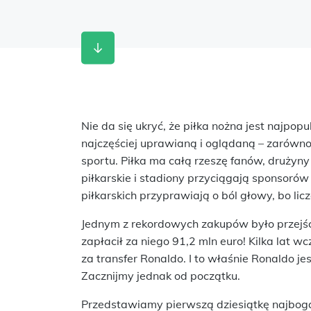
Nie da się ukryć, że piłka nożna jest najpop
najczęściej uprawianą i oglądaną – zarówno n
sportu. Piłka ma całą rzeszę fanów, drużyny 
piłkarskie i stadiony przyciągają sponsoró
piłkarskich przyprawiają o ból głowy, bo lic
Jednym z rekordowych zakupów było przejśc
zapłacił za niego 91,2 mln euro! Kilka lat w
za transfer Ronaldo. I to właśnie Ronaldo je
Zacznijmy jednak od początku.
Przedstawiamy pierwszą dziesiątkę najboga