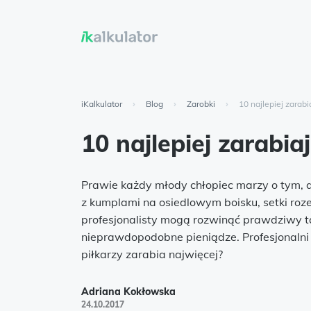
iKalkulator
›
Blog
›
Zarobki
›
10 najlepiej zarabi
10 najlepiej zarabia
Prawie każdy młody chłopiec marzy o tym, 
z kumplami na osiedlowym boisku, setki roz
profesjonalisty mogą rozwinąć prawdziwy tal
nieprawdopodobne pieniądze. Profesjonalni p
piłkarzy zarabia najwięcej?
Adriana Kokłowska
24.10.2017