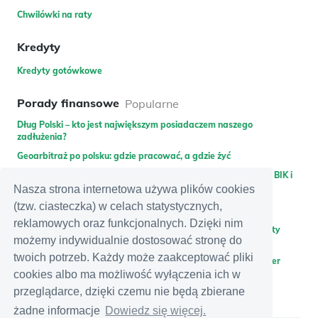
Chwilówki na raty
Kredyty
Kredyty gotówkowe
Porady finansowe
Popularne
Dług Polski – kto jest największym posiadaczem naszego
zadłużenia?
Geoarbitraż po polsku: gdzie pracować, a gdzie żyć
Pożyczka dla zadłużonych – gdzie pożyczyć bez weryfikacji w BIK i
KRD lub bez gwaranta?
Nasza strona internetowa używa plików cookies
(tzw. ciasteczka) w celach statystycznych,
Promocje bankowe
Najnowsze
reklamowych oraz funkcjonalnych. Dzięki nim
Zdobądź 400 zł do wykorzystania na Allegro za założenie karty
możemy indywidualnie dostosować stronę do
kredytowej Citibank
twoich potrzeb. Każdy może zaakceptować pliki
Zyskaj 350 zł premii za założenie i polecenie konta w Santander
Bank Polska + dodatkowe 300 zł zwrotu za rachunki
cookies albo ma możliwość wyłączenia ich w
przeglądarce, dzięki czemu nie będą zbierane
Zyskaj nawet 300 zł + 1,8% na rachunku Moje cele za otwarcie
eKonta osobistego w mBanku
żadne informacje
Dowiedz się więcej.