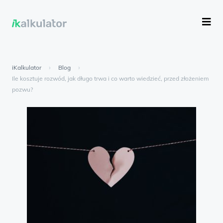
iKalkulator
›
Blog
›
Ile kosztuje rozwód, jak długo trwa i co warto wiedzieć, przed złożeniem
pozwu?