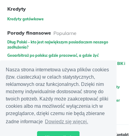
Kredyty
Kredyty gotówkowe
Porady finansowe
Popularne
Dług Polski – kto jest największym posiadaczem naszego
zadłużenia?
Geoarbitraż po polsku: gdzie pracować, a gdzie żyć
Pożyczka dla zadłużonych – gdzie pożyczyć bez weryfikacji w BIK i
KRD lub bez gwaranta?
Nasza strona internetowa używa plików cookies
(tzw. ciasteczka) w celach statystycznych,
Promocje bankowe
Najnowsze
reklamowych oraz funkcjonalnych. Dzięki nim
Zdobądź 400 zł do wykorzystania na Allegro za założenie karty
możemy indywidualnie dostosować stronę do
kredytowej Citibank
twoich potrzeb. Każdy może zaakceptować pliki
Zyskaj 350 zł premii za założenie i polecenie konta w Santander
Bank Polska + dodatkowe 300 zł zwrotu za rachunki
cookies albo ma możliwość wyłączenia ich w
przeglądarce, dzięki czemu nie będą zbierane
Zyskaj nawet 300 zł + 1,8% na rachunku Moje cele za otwarcie
eKonta osobistego w mBanku
żadne informacje
Dowiedz się więcej.
Regulamin
Polityka prywatności
Kontakt