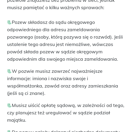
musisz pamiętać o kilku ważnych sprawach:
📃
Pozew składasz do sądu okręgowego
odpowiedniego dla adresu zameldowania
pozwanego (osoby, którą pozywa się o rozwód). Jeśli
ustalenie tego adresu jest niemożliwe, wówczas
powód składa pozew w sądzie okręgowym
odpowiednim dla swojego miejsca zameldowania.
📃
W pozwie musisz zawrzeć najważniejsze
informacje: imiona i nazwiska swoje i
współmałżonka, zawód oraz adresy zamieszkania
(jeśli są ci znane).
📃
Musisz uiścić opłatę sądową, w zależności od tego,
czy planujesz też uregulować w sądzie podział
majątku.
📃
Do pozwu należy dołączyć niezbędne dokumenty,