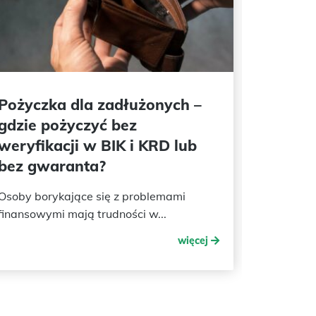
Pożyczka dla zadłużonych –
Pożycz
gdzie pożyczyć bez
istniej
weryfikacji w BIK i KRD lub
wieko
bez gwaranta?
Średnia e
waloryzac
Osoby borykające się z problemami
finansowymi mają trudności w...
więcej