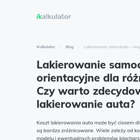
iKalkulator
›
Blog
›
Lakierowanie samochodu – ceny 
Lakierowanie samo
orientacyjne dla ró
Czy warto zdecydow
lakierowanie auta?
Koszt lakierowania auta może być ciosem d
są bardzo zróżnicowane. Wiele zależy od ko
modelu i ewentualnych problemów blacharsk