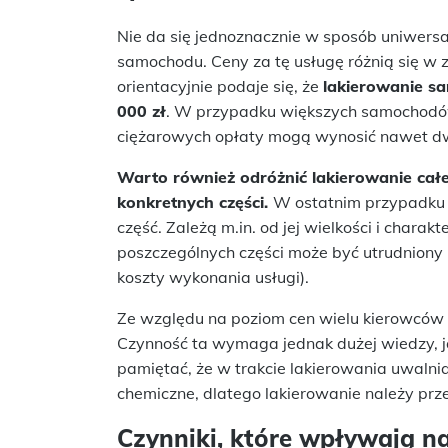
Nie da się jednoznacznie w sposób uniwers
samochodu. Ceny za tę usługę różnią się w z
orientacyjnie podaje się, że
lakierowanie s
000 zł
. W przypadku większych samochodów
ciężarowych opłaty mogą wynosić nawet dwad
Warto również odróżnić lakierowanie ca
konkretnych części.
W ostatnim przypadku c
część. Zależą m.in. od jej wielkości i chara
poszczególnych części może być utrudniony
koszty wykonania usługi).
Ze względu na poziom cen wielu kierowcó
Czynność ta wymaga jednak dużej wiedzy, j
pamiętać, że w trakcie lakierowania uwalnia
chemiczne, dlatego lakierowanie należy pr
Czynniki, które wpływają n