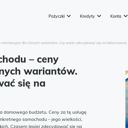
Pożyczki
Kredyty
Konta
orientacyjne dla różnych wariantów. Czy warto zdecydować się na lakierowanie 
chodu – ceny
żnych wariantów.
ać się na
la domowego budżetu. Ceny za tę usługę
nkretnego samochodu – jego wielkości,
ich. Czasem lepiej zdecydować się na