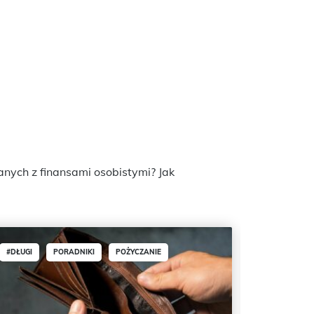
nych z finansami osobistymi? Jak
#DŁUGI
PORADNIKI
POŻYCZANIE
PORADNIKI