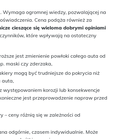
ią. Wymaga ogromnej wiedzy, pozwalającej na
doświadczenia. Cena podąża również za
nicze cieszące się wieloma dobrymi opiniami
 czynników, które wpływają na ostateczny
roższe jest zmienienie powłoki całego auta od
np. maski czy zderzaka,
akiery mogą być trudniejsze do pokrycia niż
a auta,
 z występowaniem korozji lub konsekwencje
ż konieczne jest przeprowadzenie napraw przed
y – ceny różnią się w zależności od
na odgórnie, czasem indywidualnie. Może