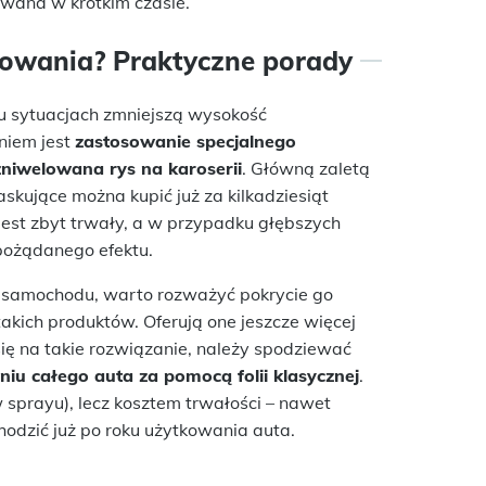
owana w krótkim czasie.
erowania? Praktyczne porady
u sytuacjach zmniejszą wysokość
niem jest
zastosowanie specjalnego
zniwelowana rys na karoserii
. Główną zaletą
maskujące można kupić już za kilkadziesiąt
jest zbyt trwały, a w przypadku głębszych
 pożądanego efektu.
 samochodu, warto rozważyć pokrycie go
 takich produktów. Oferują one jeszcze więcej
się na takie rozwiązanie, należy spodziewać
u całego auta za pomocą folii klasycznej
.
w sprayu), lecz kosztem trwałości – nawet
dzić już po roku użytkowania auta.