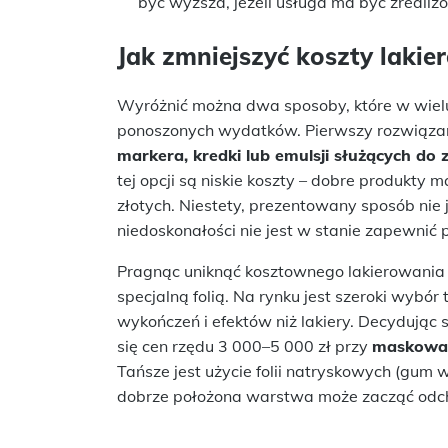
być wyższa, jeżeli usługa ma być zrealiz
Jak zmniejszyć koszty laki
Wyróżnić można dwa sposoby, które w wiel
ponoszonych wydatków. Pierwszy rozwiąza
markera, kredki lub emulsji służących do 
tej opcji są niskie koszty – dobre produkty 
złotych. Niestety, prezentowany sposób nie 
niedoskonałości nie jest w stanie zapewnić
Pragnąc uniknąć kosztownego lakierowania
specjalną folią. Na rynku jest szeroki wybór
wykończeń i efektów niż lakiery. Decydując 
się cen rzędu 3 000–5 000 zł przy
maskowani
Tańsze jest użycie folii natryskowych (gum 
dobrze położona warstwa może zacząć odcho