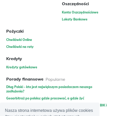
Oszczędności
Konta Oszczędnościowe
Lokaty Bankowe
Pożyczki
Chwilówki Online
Chwilówki na raty
Kredyty
Kredyty gotówkowe
Porady finansowe
Popularne
Dług Polski – kto jest największym posiadaczem naszego
zadłużenia?
Geoarbitraż po polsku: gdzie pracować, a gdzie żyć
Pożyczka dla zadłużonych – gdzie pożyczyć bez weryfikacji w BIK i
KRD lub bez gwaranta?
Nasza strona internetowa używa plików cookies