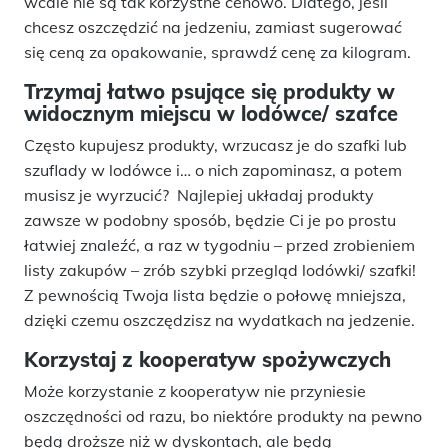
wcale nie są tak korzystne cenowo. Dlatego, jeśli
chcesz oszczędzić na jedzeniu, zamiast sugerować
się ceną za opakowanie, sprawdź cenę za kilogram.
Trzymaj łatwo psujące się produkty w
widocznym miejscu w lodówce/ szafce
Często kupujesz produkty, wrzucasz je do szafki lub
szuflady w lodówce i… o nich zapominasz, a potem
musisz je wyrzucić? Najlepiej układaj produkty
zawsze w podobny sposób, będzie Ci je po prostu
łatwiej znaleźć, a raz w tygodniu – przed zrobieniem
listy zakupów – zrób szybki przegląd lodówki/ szafki!
Z pewnością Twoja lista będzie o połowę mniejsza,
dzięki czemu oszczędzisz na wydatkach na jedzenie.
Korzystaj z kooperatyw spożywczych
Może korzystanie z kooperatyw nie przyniesie
oszczędności od razu, bo niektóre produkty na pewno
będą droższe niż w dyskontach, ale będą