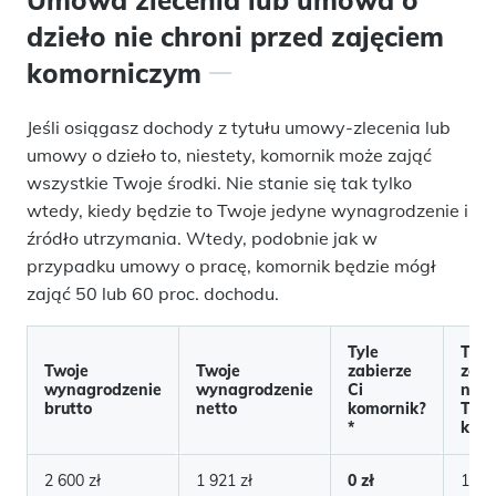
dzieło nie chroni przed zajęciem
komorniczym
Jeśli osiągasz dochody z tytułu umowy-zlecenia lub
umowy o dzieło to, niestety, komornik może zająć
wszystkie Twoje środki. Nie stanie się tak tylko
wtedy, kiedy będzie to Twoje jedyne wynagrodzenie i
źródło utrzymania. Wtedy, podobnie jak w
przypadku umowy o pracę, komornik będzie mógł
zająć 50 lub 60 proc. dochodu.
Tyle
Tyle
Twoje
Twoje
zabierze
zost
wynagrodzenie
wynagrodzenie
Ci
na
brutto
netto
komornik?
Two
*
konc
2 600 zł
1 921 zł
0 zł
1 921