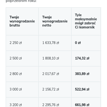
poprzednim roku:
T
Tyle
Twoje
Twoje
z
maksymalnie
wynagrodzenie
wynagrodzenie
n
mógł zabrać
brutto
netto
T
Ci komornik
k
1
2 250 zł
1 633,78 zł
0 zł
zł
1
2 500 zł
1 808,10 zł
174,32 zł
zł
1
2 800 zł
2 017,67 zł
383,89 zł
zł
1
3 000 zł
2 156,72 zł
522,94 zł
zł
1
3 200 zł
2 295,76 zł
661,98 zł
zł