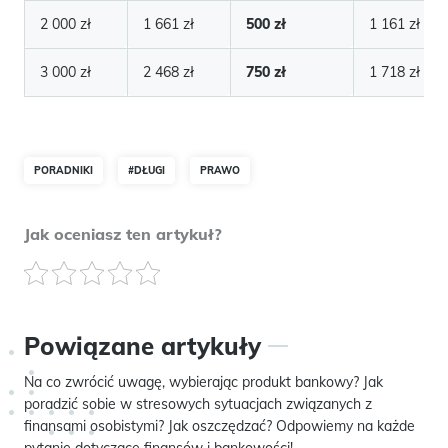
2 000 zł
1 661 zł
500 zł
1 161 zł
3 000 zł
2 468 zł
750 zł
1 718 zł
PORADNIKI
#DŁUGI
PRAWO
Jak oceniasz ten artykuł?
Powiązane artykuły
Na co zwrócić uwagę, wybierając produkt bankowy? Jak
poradzić sobie w stresowych sytuacjach związanych z
finansami osobistymi? Jak oszczędzać? Odpowiemy na każde
pytanie dotyczące finansów i bankowości!