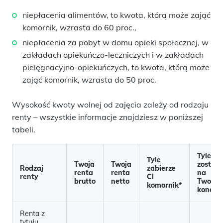
niepłacenia alimentów, to kwota, którą może zająć
komornik, wzrasta do 60 proc.,
niepłacenia za pobyt w domu opieki społecznej, w
zakładach opiekuńczo-leczniczych i w zakładach
pielęgnacyjno-opiekuńczych, to kwota, którą może
zająć komornik, wzrasta do 50 proc.
Wysokość kwoty wolnej od zajęcia zależy od rodzaju
renty – wszystkie informacje znajdziesz w poniższej
tabeli.
Tyle
Tyle
Twoja
Twoja
zostani
Rodzaj
zabierze
renta
renta
na
renty
Ci
brutto
netto
Twoim
komornik*
koncie
Renta z
tytułu