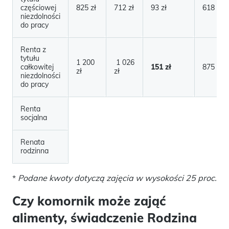
częściowej
825 zł
712 zł
93 zł
618 zł
niezdolności
do pracy
Renta z
tytułu
1 200
1 026
całkowitej
151 zł
875 zł
zł
zł
niezdolności
do pracy
Renta
socjalna
Renata
rodzinna
*
Podane kwoty dotyczą zajęcia w wysokości 25 proc.
Czy komornik może zająć
alimenty, świadczenie Rodzina