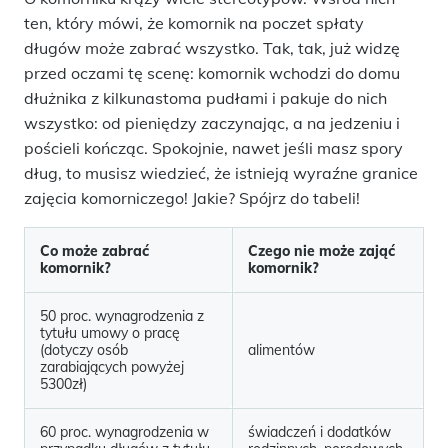
ten, który mówi, że komornik na poczet spłaty
długów może zabrać wszystko. Tak, tak, już widzę
przed oczami tę scenę: komornik wchodzi do domu
dłużnika z kilkunastoma pudłami i pakuje do nich
wszystko: od pieniędzy zaczynając, a na jedzeniu i
pościeli kończąc. Spokojnie, nawet jeśli masz spory
dług, to musisz wiedzieć, że istnieją wyraźne granice
zajęcia komorniczego! Jakie? Spójrz do tabeli!
Co może zabrać
Czego nie może zająć
komornik?
komornik?
50 proc. wynagrodzenia z
tytułu umowy o pracę
(dotyczy osób
alimentów
zarabiających powyżej
5300zł)
60 proc. wynagrodzenia w
świadczeń i dodatków