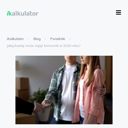
iKalkulator
›
Blog
›
Poradniki
›
Jaką kwotę może zająć komornik w 2020 roku?