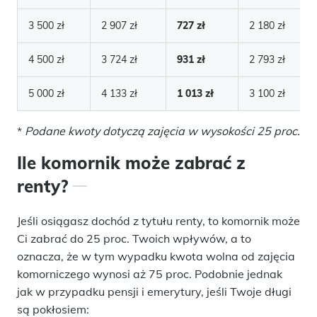
3 500 zł
2 907 zł
727 zł
2 180 zł
4 500 zł
3 724 zł
931 zł
2 793 zł
5 000 zł
4 133 zł
1 013 zł
3 100 zł
*
Podane kwoty dotyczą zajęcia w wysokości 25 proc.
Ile komornik może zabrać z
renty?
Jeśli osiągasz dochód z tytułu renty, to komornik może
Ci zabrać do 25 proc. Twoich wpływów, a to
oznacza, że w tym wypadku kwota wolna od zajęcia
komorniczego wynosi aż 75 proc. Podobnie jednak
jak w przypadku pensji i emerytury, jeśli Twoje długi
są pokłosiem: