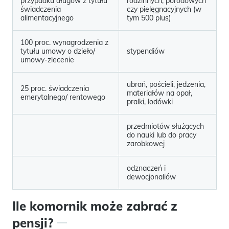
przypadku długów z tytułu
rodzinnych, porodowych
świadczenia
czy pielęgnacyjnych (w
alimentacyjnego
tym 500 plus)
100 proc. wynagrodzenia z
tytułu umowy o dzieło/
stypendiów
umowy-zlecenie
ubrań, pościeli, jedzenia,
25 proc. świadczenia
materiałów na opał,
emerytalnego/ rentowego
pralki, lodówki
przedmiotów służących
do nauki lub do pracy
zarobkowej
odznaczeń i
dewocjonaliów
Ile komornik może zabrać z
pensji?