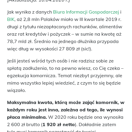
Jak wynika z danych
Biura Informacji Gospodarczej
i
BIK
, aż 2,8 mln Polaków miało w III kwartale 2019 r.
długi z tytułu niezapłaconych rachunków, alimentów
oraz rat kredytów i pożyczek – w sumie na kwotę aż
78,7 mld zł. Średnio na jednego dłużnika przypada
więc dług w wysokości 27 809 zł (sic!).
Jeśli jesteś wśród tych osób i nie radzisz sobie ze
spłatą zadłużenia, to na pewno wiesz, co Cię czeka –
egzekucja komornicza. Temat niezbyt przyjemny, ale
mimo wszystko lepiej wiedzieć, z czym to się będzie
wiązało.
Maksymalna kwota, którą może zająć komornik, w
każdym roku jest inna, zależna od tego, ile wynosi
płaca minimalna.
W 2020 roku będzie ona wynosiła
2 600 zł brutto (
1 920 zł netto
). Dokładnie zatem
tyle musi komornik pozostawić do twojej