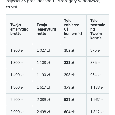
zajęcia 25 proc. dochodu – szczegóły w poniższej
tabeli.
Tyle
Tyle
Twoja
Twoja
zabierze
zostanie
emerytura
emerytura
Ci
na
brutto
netto
komornik?
Twoim
*
koncie
1 200 zł
1 027 zł
152 zł
875 zł
1 300 zł
1 108 zł
233 zł
875 zł
1 400 zł
1 190 zł
298 zł
954 zł
1 800 zł
1 517 zł
379 zł
1 138 zł
2 500 zł
2 089 zł
522 zł
1 567 zł
3 000 zł
2 498 zł
604 zł
1 812 zł