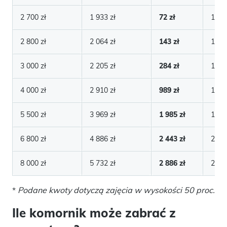
2 700 zł
1 933 zł
72 zł
1 921
2 800 zł
2 064 zł
143 zł
1 921
3 000 zł
2 205 zł
284 zł
1 921
4 000 zł
2 910 zł
989 zł
1 921
5 500 zł
3 969 zł
1 985 zł
1 985
6 800 zł
4 886 zł
2 443 zł
2 443
8 000 zł
5 732 zł
2 886 zł
2 886
*
Podane kwoty dotyczą zajęcia w wysokości 50 proc.
Ile komornik może zabrać z