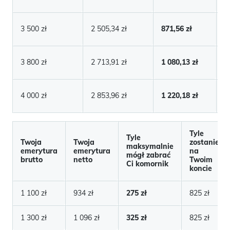
1
3 500 zł
2 505,34 zł
871,56 zł
zł
1
3 800 zł
2 713,91 zł
1 080,13 zł
zł
1
4 000 zł
2 853,96 zł
1 220,18 zł
zł
Tyle
Tyle
Twoja
Twoja
zostanie
maksymalnie
emerytura
emerytura
na
mógł zabrać
brutto
netto
Twoim
Ci komornik
koncie
1 100 zł
934 zł
275 zł
825 zł
1 300 zł
1 096 zł
325 zł
825 zł